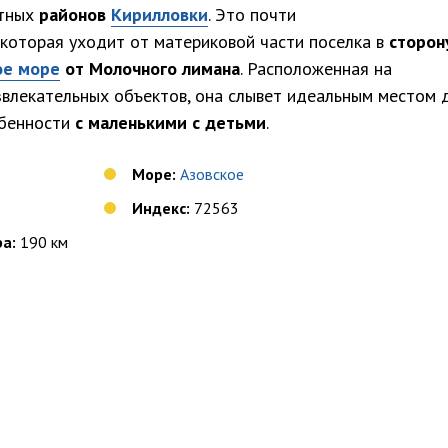
ртных
районов
Кирилловки
. Это почти
 которая уходит от материковой части поселка в
сторон
ое море
от Молочного лимана
. Расположенная на
звлекательных объектов, она слывет идеальным местом 
обенности
с маленькими с детьми
.
Море:
Азовское
Индекс:
72563
а:
190 км