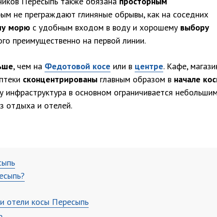
ников Пересыпь также обязана
просторным
орым не преграждают глиняные обрывы, как на соседних
му морю
с удобным входом в воду и хорошему
выбору
ого преимущественно на первой линии.
ьше
, чем на
Федотовой косе
или в
центре
. Кафе, магази
аптеки
сконцентрированы
главным образом в
начале ко
цу инфраструктура в основном ограничивается небольши
з отдыха и отелей.
сыпь
есыпь?
и отели косы Пересыпь
ь