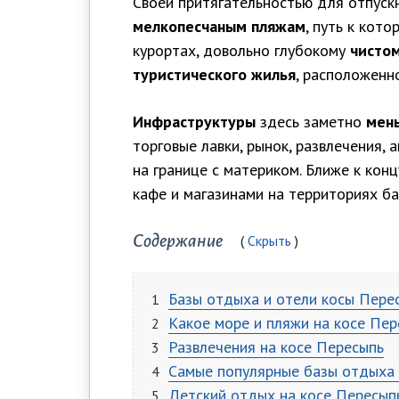
Своей притягательностью для отпуск
мелкопесчаным пляжам
, путь к кот
курортах, довольно глубокому
чисто
туристического жилья
, расположенн
Инфраструктуры
здесь заметно
мен
торговые лавки, рынок, развлечения, 
на границе с материком. Ближе к кон
кафе и магазинами на территориях ба
Содержание
Скрыть
Базы отдыха и отели косы Пере
Какое море и пляжи на косе Пер
Развлечения на косе Пересыпь
Самые популярные базы отдыха 
Детский отдых на косе Пересып