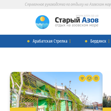
Справочное руководство по отдыху на Азовском мор
Арабатская Стрелка
Бердянск