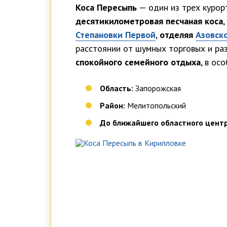
Коса Пересыпь
— один из трех куро
десятикилометровая песчаная коса
,
Степановки Первой
,
отделяя
Азовск
расстоянии от шумных торговых и ра
спокойного семейного отдыха
, в ос
Область:
Запорожская
Район:
Мелитопольский
До ближайшего областного центр