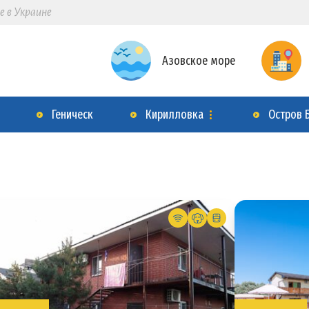
е в Украине
Азовское море
Геническ
Кирилловка
Остров 