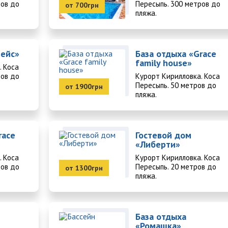
ров до
Пересыпь. 300 метров до
от 700грн
пляжа.
рейс»
База отдыха «Grace
family house»
. Коса
ров до
Курорт Кирилловка. Коса
Пересыпь. 50 метров до
от 1900грн
пляжа.
race
Гостевой дом
«Либерти»
. Коса
Курорт Кирилловка. Коса
ров до
Пересыпь. 20 метров до
от 1300грн
пляжа.
База отдыха
«Ромашка»