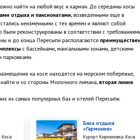
жно найти на любой вкус и карман. До середины косы
ами отдыха и пансионатами
, возведенными еще в
остались неизменными с тех времен и являют собой
 были реконструированы в соответствии с требованиям
дины и до конца Пересыпи располагаются
преимуществе
мплексы
с бассейнами, мангальными зонами, детскими
 парковками.
азмещения на косе находятся на морском побережье,
 найти и со стороны Молочного лимана,
вторая линия
.
их из самых популярных баз и отелей Пересыпи.
База отдыха
«Гармония»
. Коса
Курорт Кирилловка. Коса