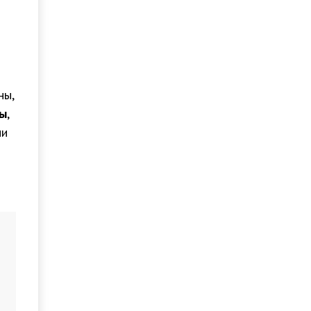
ны,
сы
,
ми