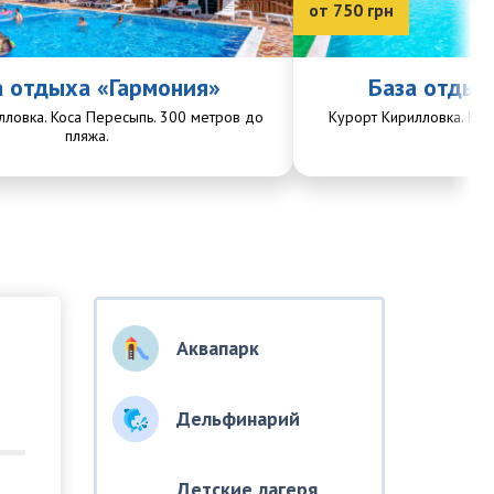
от 750 грн
а отдыха «Гармония»
База отдых
лловка. Коса Пересыпь. 300 метров до
Курорт Кирилловка. Кос
пляжа.
пл
Аквапарк
Дельфинарий
Детские лагеря