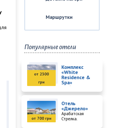
у
Маршрутки
для
Популярные отели
Комплекс
«White
от 2300
Residence &
Spa»
грн
Арабатская
Стрелка. SPA-
комплекс.
Отель
«Джерело»
Арабатская
от 700 грн
Стрелка.
Бассейн.