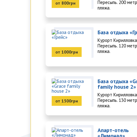
Пересыпь. 200 мет
от 800грн
пляжа.
База отдыха «Г
Курорт Кирилловка
Пересыпь. 120 мет
пляжа.
от 1000грн
База отдыха «G
family house 2»
Курорт Кирилловка
Пересыпь. 130 мет
от 1500грн
пляжа.
Апарт-отель
«Лимонад»