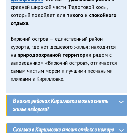
средней широкой части Федотовой косы,
который подойдет для
тихого и спокойного
отдыха
.
Бирючий остров — единственный район
курорта, где нет дешевого жилья; находится
на
природоохранной территории
рядом с
заповедником «Бирючий остров», отличается
самым чистым морем и лучшими песчаными
пляжами в Кирилловке.
В каких районах Кирилловки можно снять
жилье недорого?
Недорогое жилье можно найти
практически в
Сколько в Кирилловке стоит отдых в номере
любом районе Кирилловки, кроме острова