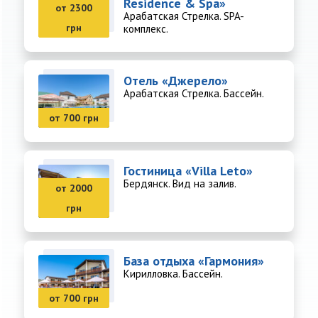
Residence & Spa»
«Запорожец» и «Премьер». Рядом с луна-
от 2300
Арабатская Стрелка. SPA-
парком «Адреналин-Шоу» и ночными клубами
грн
комплекс.
«Пеликан» и «Галактика» расположены
базы
отдыха в начале косы Пересыпь
, а также в
Отель «Джерело»
центре Кирилловки
.
Арабатская Стрелка. Бассейн.
от 700 грн
Гостиница «Villa Leto»
Бердянск. Вид на залив.
от 2000
грн
База отдыха «Гармония»
Кирилловка. Бассейн.
от 700 грн