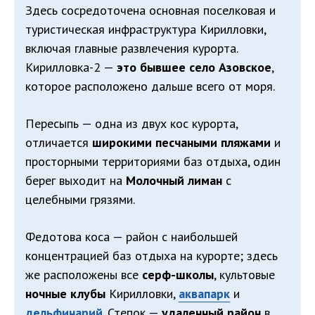
Здесь сосредоточена основная поселковая и
туристическая инфраструктура Кирилловки,
включая главные развлечения курорта.
Кирилловка-2 —
это бывшее село Азовское
,
которое расположено дальше всего от моря.
Пересыпь — одна из двух кос курорта,
отличается
широкими песчаными пляжами
и
просторными территориями баз отдыха, один
берег выходит на
Молочный лиман
с
целебными грязями.
Федотова коса — район с наибольшей
концентрацией баз отдыха на курорте; здесь
же расположены все
серф-школы
, культовые
ночные клубы
Кирилловки,
аквапарк
и
дельфинарий
. Степок —
удаленный район
в