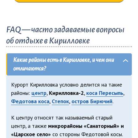
FAQ — часто задаваемые вопросы
об отдыхе в Кирилловке
Какие районы есть в Кирилловке, и чем они
отличаются?
Курорт Кирилловка условно делится на такие
районы:
центр
,
Кирилловка-2
,
коса Пересыпь
,
Федотова коса
,
Степок
,
остров Бирючий
.
К центру относят так называемый старый
центр, а также
микрорайоны «Санаторный» и
«Царское село»
со стороны Федотовой косы.