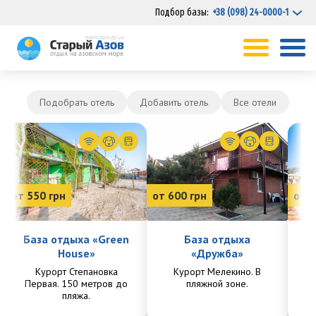
Подбор базы:
+38 (098) 24-0000-1
Подобрать отель
Добавить отель
Все отели
от 550 грн
от 600 грн
от 7
База отдыха «Green
База отдыха
House»
«Дружба»
Курорт Степановка
Курорт Мелекино. В
Ку
Первая. 150 метров до
пляжной зоне.
Пе
пляжа.