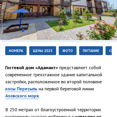
НОМЕРА
ЦЕНЫ 2023
ФОТО
ПИТАНИЕ
СЕР
Гостевой дом «Адамант»
представляет собой
современное трехэтажное здание капитальной
застройки, расположенное во второй половине
косы Пересыпь
на первой береговой линии
Азовского моря
.
В 250 метрах от благоустроенной территории
расположен участок побережья с
навесами от