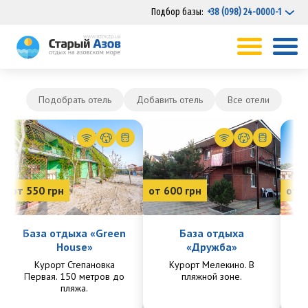
Подбор базы:
+38 (098) 24-0000-1
Подобрать отель
Добавить отель
Все отели
от 550 грн
от 600 грн
от 7
База отдыха «Green
База отдыха
House»
«Дружба»
Курорт Степановка
Курорт Мелекино. В
Ку
Первая. 150 метров до
пляжной зоне.
Пе
пляжа.