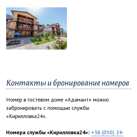
на проживание можно узнать
перейдя по
километрах
работают
аквапарк и
ссылке
.
дельфинарий
.
Показать все
фото
Контакты и бронирование номеров
Номер в гостевом доме «Адамант» можно
забронировать с помощью службы
«Кирилловка24».
Номера службы «Кирилловка24»:
+38 (050) 24-