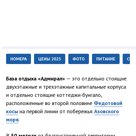
НОМЕРА
ЦЕНЫ 2023
ФОТО
ПИТАНИЕ
СЕР
База отдыха «Адмирал»
— это отдельно стоящие
двухэтажные и трехэтажные капитальные корпуса
и отдельно стоящие коттеджи-бунгало,
расположенные во второй половине
Федотовой
косы
на первой линии от побережья
Азовского
моря
.
В
50 метрах
от благоустроенной территории