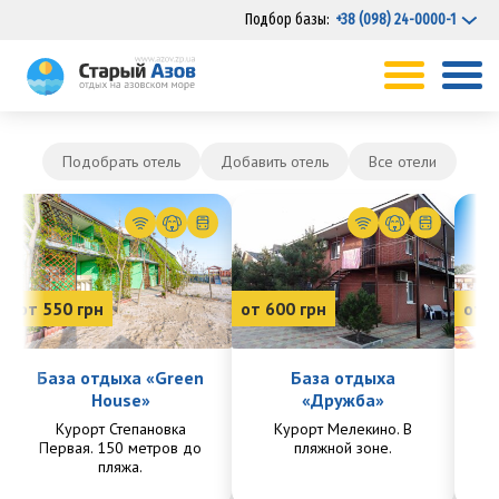
Подбор базы:
+38 (098) 24-0000-1
Подобрать отель
Добавить отель
Все отели
от 550 грн
от 600 грн
от 7
База отдыха «Green
База отдыха
House»
«Дружба»
Курорт Степановка
Курорт Мелекино. В
Ку
Первая. 150 метров до
пляжной зоне.
Пе
пляжа.