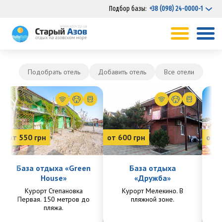
Подбор базы:
+38 (098) 24-0000-1
Подобрать отель
Добавить отель
Все отели
от 550 грн
от 600 грн
от 7
База отдыха «Green
База отдыха
House»
«Дружба»
Курорт Степановка
Курорт Мелекино. В
Ку
Первая. 150 метров до
пляжной зоне.
Пе
пляжа.