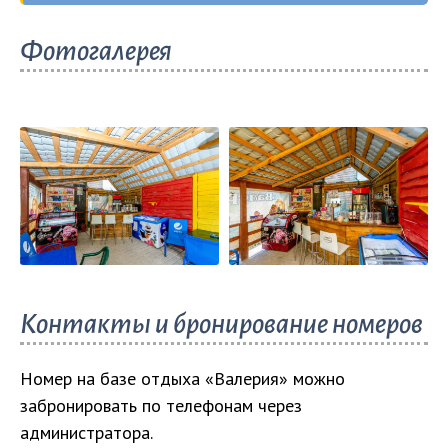
на проживание можно узнать
перейдя по
В
3,5 км
от базы отдыха «Валерия»
Фотогалерея
ссылке
.
расположен
луна-парк
, в
5 км
—
аквапарк
«Остров сокровищ» и дельфинарий «Оскар»
.
Контакты и бронирование номеров
Номер на базе отдыха «Валерия» можно
забронировать по телефонам через
администратора.