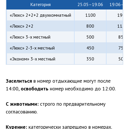
Категория
25.05–19.06
19.06–14
«Люкс» 2+2+2 двухкомнатный
1100
1900
«Люкс» 2+2
800
1150
«Люкс» 3-х местный
500
850
«Люкс» 2-3-х местный
450
750
«Эконом» 3-х местный
350
500
Заселиться
в номер отдыхающие могут после
14:00,
освободить
номер необходимо до 12:00.
С животными:
строго по предварительному
согласованию.
Курение:
категорически запрещено в номерах.