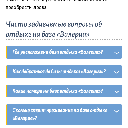
преобрести дрова.
Часто задаваемые вопросы об
отдыхе на базе «Валерия»
Где расположена база отдыха «Валерия»?
База отдыха «Валерия» находится в
Как добраться до базы отдыха «Валерия»?
курортном поселке
Кирилловка
на
Федотовой
косе
, за базой отдыха «Запорожец», в месте
Добраться до базы отдыха «Валерия» можно
слияния новой и старой дорог на косе.
Какие номера на базе отдыха «Валерия»?
как на
личном транспорте
, свернув на
перекрестке возле магазина «Транзит» направо
На базе отдыха «Валерия» есть
на Федотову косу, так и
на маршрутном такси
Сколько стоит проживание на базе отдыха
однокомнатные и двухкомнатные
номера
№2
, которые ходят регулярно с центрального
«Валерия»?
«Люкс»
со всеми удобствами, а также
номера
автовокзала Кирилловки.