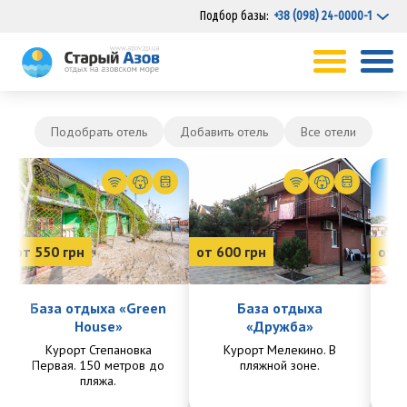
Подбор базы:
+38 (098) 24-0000-1
Подобрать отель
Добавить отель
Все отели
от 550 грн
от 600 грн
от 7
База отдыха «Green
База отдыха
House»
«Дружба»
Курорт Степановка
Курорт Мелекино. В
Ку
Первая. 150 метров до
пляжной зоне.
Пе
пляжа.