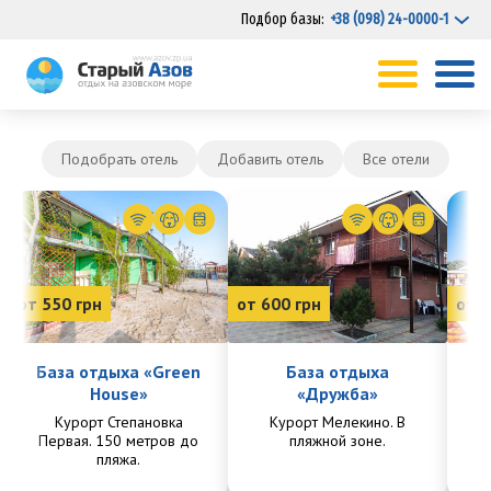
Подбор базы:
+38 (098) 24-0000-1
Подобрать отель
Добавить отель
Все отели
от 550 грн
от 600 грн
от 7
База отдыха «Green
База отдыха
House»
«Дружба»
Курорт Степановка
Курорт Мелекино. В
Ку
Первая. 150 метров до
пляжной зоне.
Пе
пляжа.