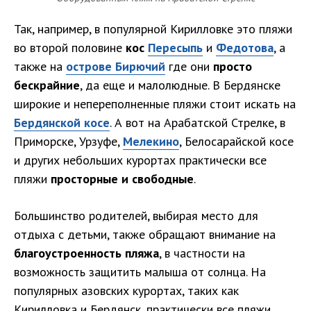
Так, например, в популярной Кирилловке это пляжи
во второй половине
кос
Пересыпь
и
Федотова
, а
также на
острове Бирючий
где они
просто
бескрайние
, да еще и малолюдные. В Бердянске
широкие и непереполненные пляжи стоит искать на
Бердянской косе
. А вот на Арабатской Стрелке, в
Приморске, Урзуфе,
Мелекино
, Белосарайской косе
и других небольших курортах практически все
пляжи
просторные и свободные
.
Большинство родителей, выбирая место для
отдыха с детьми, также обращают внимание на
благоустроенность пляжа
, в частности на
возможность защитить малыша от солнца. На
популярных азовских курортах, таких как
Кирилловка и Бердянск, практически все пляжи