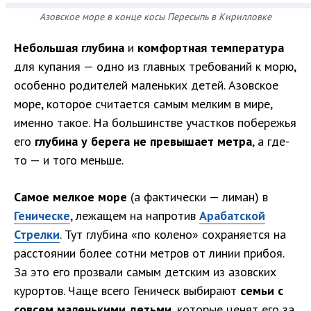
Азовское море в конце косы Пересыпь в Кирилловке
Небольшая глубина
и
комфортная температура
для купания — одно из главных требований к морю,
особенно родителей маленьких детей. Азовское
море, которое считается самым мелким в мире,
именно такое. На большинстве участков побережья
его
глубина у берега не превышает метра
, а где-
то — и того меньше.
Самое мелкое море
(а фактически — лиман) в
Геническе
, лежащем на напротив
Арабатской
Стрелки
. Тут глубина «по колено» сохраняется на
расстоянии более сотни метров от линии прибоя.
За это его прозвали самым детским из азовских
курортов. Чаще всего Геническ выбирают
семьи с
совсем маленькими детьми
, которые ценят его за