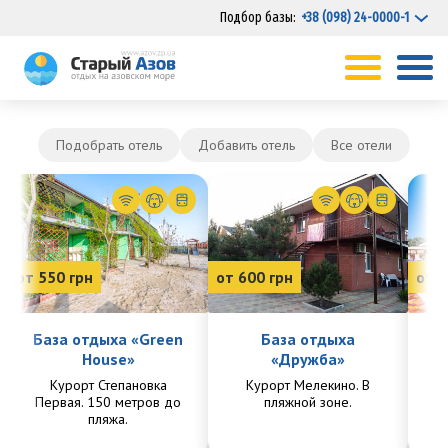
Подбор базы:
+38 (098) 24-0000-1
Подобрать отель
Добавить отель
Все отели
от 550 грн
от 600 грн
от 7
База отдыха «Green
База отдыха
House»
«Дружба»
Курорт Степановка
Курорт Мелекино. В
Ку
Первая. 150 метров до
пляжной зоне.
Пе
пляжа.