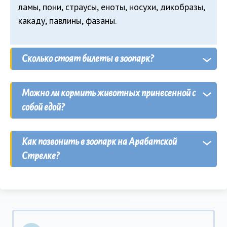
ламы, пони, страусы, еноты, носухи, дикобразы,
какаду, павлины, фазаны.
Сколько стоят билеты в зоопарк?
Взрослый билет
— 250 гривен,
детский билет
Можно ли кормить животных принесенной с
— 200 гривен.
Дети до 3 лет
могут проходить
собой едой?
бесплатно
.
Нет
, но на территории
продают
специальный
Как позвонить в зоопарк на Арабатской
корм.
Стрелке?
Официальный контактный номер зоопарка:
+38
(050) 518-36-09
.