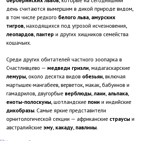
берберийских львов
, которые на сегодняшний
день считаются вымершим в дикой природе видом,
в том числе редкого
белого льва
,
амурских
тигров
, находящихся под угрозой исчезновения,
леопардов
,
пантер
и других хищников семейства
кошачьих.
Среди других обитателей частного зоопарка в
Счастливцево —
медведи гризли
, мадагаскарские
лемуры
, около десятка видов
обезьян
, включая
мартышек-мангабеев, верветок, макак, бабуинов и
гамадрилов, двугорбые
верблюды
,
лани
,
альпака
,
еноты-полоскуны
, шотландские
пони
и индийские
дикобразы
. Самые яркие представители
орнитологической секции — африканские
страусы
и
австралийские
эму
,
какаду
,
павлины
.