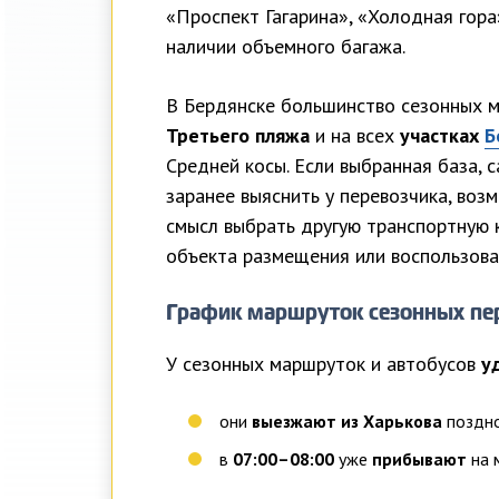
«Проспект Гагарина», «Холодная гора
наличии объемного багажа.
В Бердянске большинство сезонных 
Третьего пляжа
и на всех
участках
Б
Средней косы. Если выбранная база, 
заранее выяснить у перевозчика, возм
смысл выбрать другую транспортную 
объекта размещения или воспользоват
График маршруток сезонных пе
У сезонных маршруток и автобусов
у
они
выезжают из Харькова
поздно
в
07:00–08:00
уже
прибывают
на 