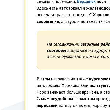
селами и поселками,
Бердянск
носит 
Здесь
есть автовокзал и железнодо
поезда из разных городов. С
Харьков
сообщение
, а в курортный сезон чис
На сегодняшний
сезонные рейс
способом
добраться на курорт и
а сесть буквально у дома и сой
В этом направлении также
курсируют
автовокзала Харькова. Они
пользуют
море занимает больше времени, а сто
Самым
неудобным
вариантом проезда
пересадки
на другой поезд, маршрутк