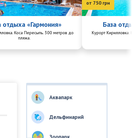
от 750 грн
а отдыха «Гармония»
База отдых
лловка. Коса Пересыпь. 300 метров до
Курорт Кирилловка. Кос
пляжа.
пл
Аквапарк
Дельфинарий
Зоопарк