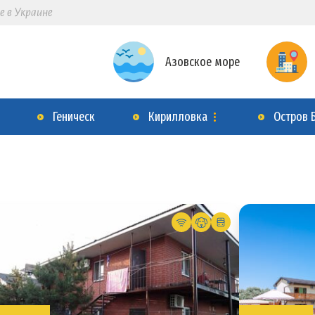
е в Украине
Азовское море
Геническ
Кирилловка
Остров 