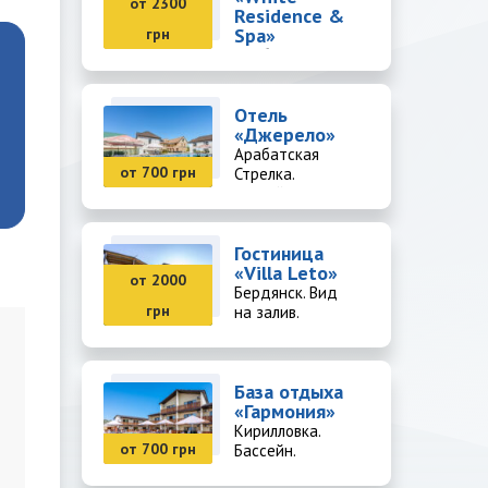
от 2300
Residence &
Spa»
грн
Арабатская
Стрелка. SPA-
комплекс.
Отель
«Джерело»
Арабатская
от 700 грн
Стрелка.
Бассейн.
Гостиница
«Villa Leto»
от 2000
Бердянск. Вид
грн
на залив.
База отдыха
«Гармония»
Кирилловка.
от 700 грн
Бассейн.