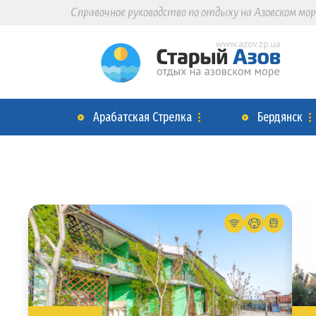
Справочное руководство по отдыху на Азовском мор
Арабатская Стрелка
Бердянск