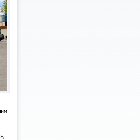
ним
»,