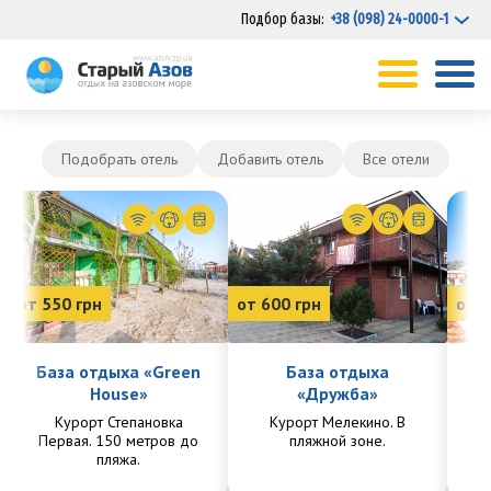
Подбор базы:
+38 (098) 24-0000-1
Подобрать отель
Добавить отель
Все отели
от 550 грн
от 600 грн
от 7
База отдыха «Green
База отдыха
House»
«Дружба»
Курорт Степановка
Курорт Мелекино. В
Ку
Первая. 150 метров до
пляжной зоне.
Пе
пляжа.