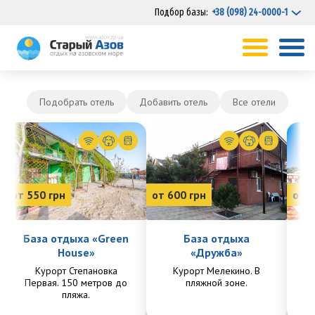
Подбор базы:
+38 (098) 24-0000-1
Подобрать отель
Добавить отель
Все отели
от 550 грн
от 600 грн
от 7
База отдыха «Green
База отдыха
House»
«Дружба»
Курорт Степановка
Курорт Мелекино. В
Ку
Первая. 150 метров до
пляжной зоне.
Пе
пляжа.