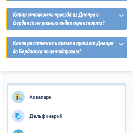
Самым востребованным
транспортом
из
Какая стоимость проезда из Днепра в
Днепра в Бердянск
и обратно являются
Бердянск на разных видах транспорта?
маршрутки
частных
сезонных перевозчиков
.
Сезонная маршрутка
— от 300 гривен,
Какое расстояние и время в пути от Днепра
рейсовый автобус
— от 220 гривен,
поезд
—
до Бердянска по автодорогам?
от 160 гривен,
такси
— от 2200 гривен.
Расстояние от Днепра до Бердянска по
автодорогам
составляет 285 км
.
Аквапарк
Дельфинарий