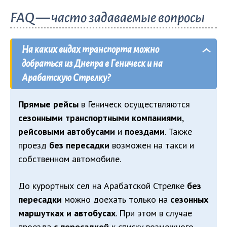
FAQ — часто задаваемые вопросы
На каких видах транспорта можно
добраться из Днепра в Геническ и на
Арабатскую Стрелку?
Прямые рейсы
в Геническ осуществляются
сезонными транспортными компаниями
,
рейсовыми автобусами
и
поездами
. Также
проезд
без пересадки
возможен на такси и
собственном автомобиле.
До курортных сел на Арабатской Стрелке
без
пересадки
можно доехать только на
сезонных
маршутках и автобусах
. При этом в случае
проезда
с пересадкой
к списку возможного