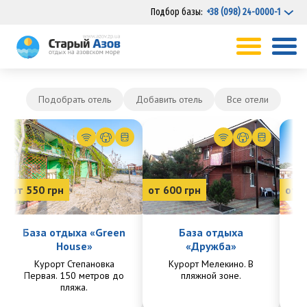
Подбор базы:
+38 (098) 24-0000-1
Подобрать отель
Добавить отель
Все отели
от 550 грн
от 600 грн
от 7
База отдыха «Green
База отдыха
House»
«Дружба»
Курорт Степановка
Курорт Мелекино. В
Ку
Первая. 150 метров до
пляжной зоне.
Пе
пляжа.