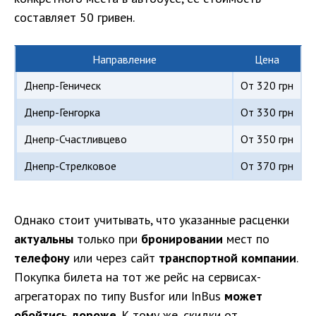
составляет 50 гривен.
Направление
Цена
Днепр-Геническ
От 320 грн
Днепр-Генгорка
От 330 грн
Днепр-Счастливцево
От 350 грн
Днепр-Стрелковое
От 370 грн
Однако стоит учитывать, что указанные расценки
актуальны
только при
бронировании
мест по
телефону
или через сайт
транспортной компании
.
Покупка билета на тот же рейс на сервисах-
агрегаторах по типу Busfor или InBus
может
обойтись дороже
. К тому же, скидки от