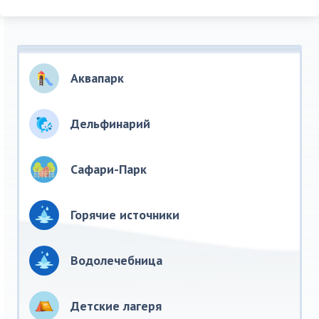
Расстояние от Днепра до Геническа по
автодорогам
составляет 315 км
. До Генгорки
— 320 км, до Счастливцево — 330 км, до
Стрелкового — 345 км.
Аквапарк
Дельфинарий
Сафари-Парк
Горячие источники
Водолечебница
Детские лагеря