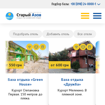
Подбор базы:
+38 (098) 24-0000-1
Подобрать отель
Добавить отель
Все отели
от 550 грн
от 600 грн
от 7
База отдыха «Green
База отдыха
House»
«Дружба»
Курорт Степановка
Курорт Мелекино. В
Ку
Первая. 150 метров до
пляжной зоне.
Пе
пляжа.