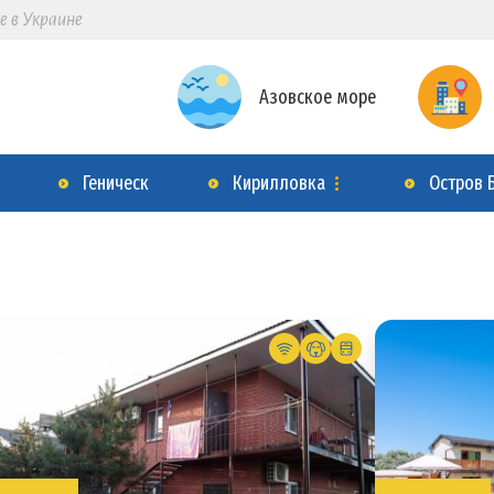
е в Украине
Азовское море
Геническ
Кирилловка
Остров 