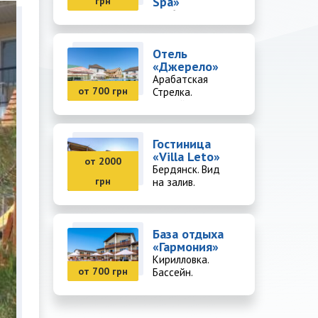
Spa»
грн
Арабатская
Стрелка. SPA-
комплекс.
Отель
«Джерело»
Арабатская
от 700 грн
Стрелка.
Бассейн.
Гостиница
«Villa Leto»
от 2000
Бердянск. Вид
грн
на залив.
База отдыха
«Гармония»
Кирилловка.
от 700 грн
Бассейн.