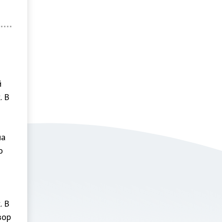
й
. В
на
о
. В
зор