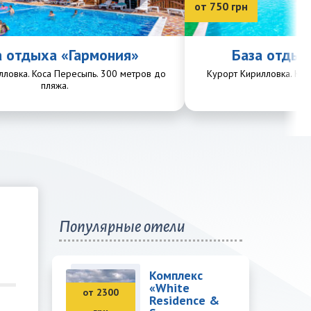
от 750 грн
а отдыха «Гармония»
База отдых
лловка. Коса Пересыпь. 300 метров до
Курорт Кирилловка. Кос
пляжа.
пл
Популярные отели
Комплекс
«White
от 2300
Residence &