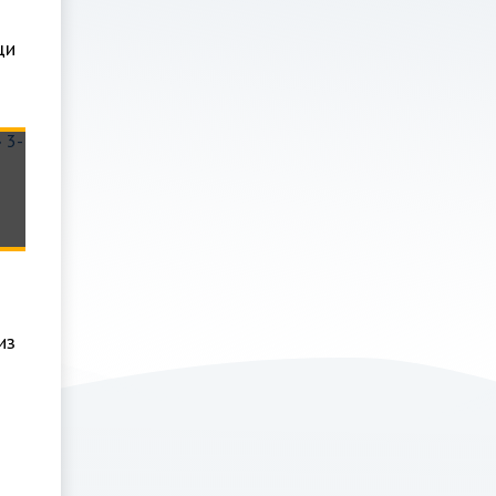
щи
из