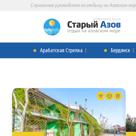
Справочное руководство по отдыху на Азовском мор
Арабатская Стрелка
Бердянск