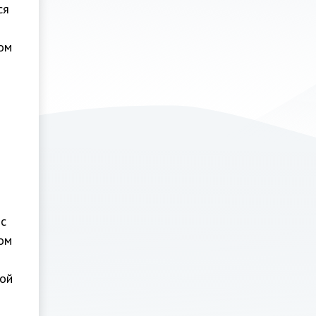
ся
ом
 с
ом
ной