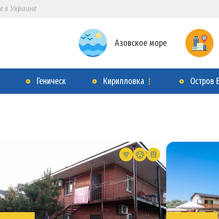
е в Украине
Азовское море
Геническ
Кирилловка
Остров 