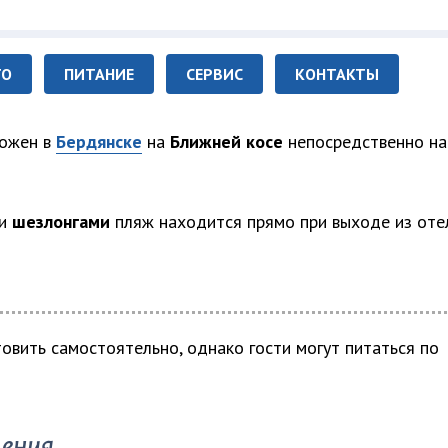
ТО
ПИТАНИЕ
СЕРВИС
КОНТАКТЫ
ложен в
Бердянске
на
Ближней косе
непосредственно на
и
шезлонгами
пляж находится прямо при выходе из оте
овить самостоятельно, однако гости могут питаться по
ления