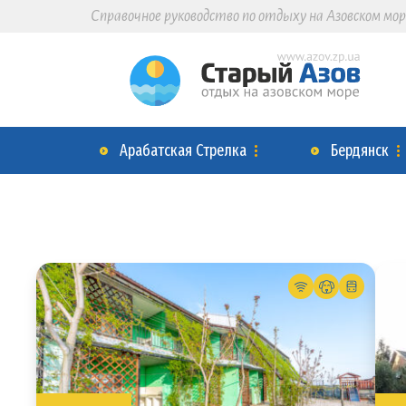
Справочное руководство по отдыху на Азовском мор
Арабатская Стрелка
Бердянск