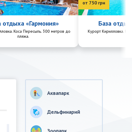
от 750 грн
а отдыха «Гармония»
База отдых
лловка. Коса Пересыпь. 300 метров до
Курорт Кирилловка. Кос
пляжа.
пл
Аквапарк
Дельфинарий
Зоопарк