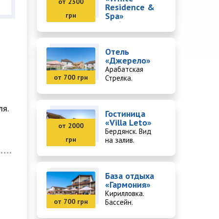
от 2300
Residence &
Spa»
грн
Арабатская
Стрелка. SPA-
комплекс.
Отель
«Джерело»
Арабатская
от 700 грн
Стрелка.
Бассейн.
ля.
Гостиница
«Villa Leto»
от 2000
Бердянск. Вид
грн
на залив.
База отдыха
«Гармония»
Кирилловка.
от 700 грн
Бассейн.