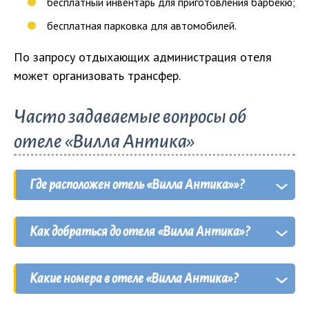
бесплатный инвентарь для приготовления барбекю;
бесплатная парковка для автомобилей.
По запросу отдыхающих администрация отеля
может организовать трансфер.
Часто задаваемые вопросы об
отеле «Вилла Антика»
Где расположен отель «Вилла Антика»»?
Отель «Вилла Антика» расположен в
Как добраться до отеля «Вилла Антика»?
курортном селе
Стрелковое
на
Арабатской
Стрелке
.
Добраться до отеля «Вилла Антика» можно
Какие номера в отеле «Вилла Антика»?
как на
личном транспорте
, проехав вдоль
Геническа на Арабатскую Стрелку, так и на