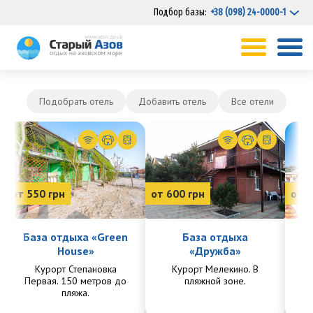
Подбор базы:
+38 (098) 24-0000-1
Подобрать отель
Добавить отель
Все отели
от 550 грн
от 600 грн
от 7
База отдыха «Green
База отдыха
House»
«Дружба»
Курорт Степановка
Курорт Мелекино. В
Ку
Первая. 150 метров до
пляжной зоне.
Пе
пляжа.