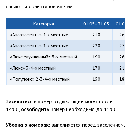
являются ориентировочными.
Категория
01.05–31.05
01.06–
«Апартаменты» 4-х местные
210
260–
«Апартаменты» 3-х местные
220
270–
«Люкс Улучшенный» 3-х местный
190
260–
«Люкс» 3-4-х местный
170
210–
«Полулюкс» 2-3-4-х местный
150
180–
Заселиться
в номер отдыхающие могут после
14:00,
освободить
номер необходимо до 11:00.
Уборка в номерах:
выполняется перед заселением,