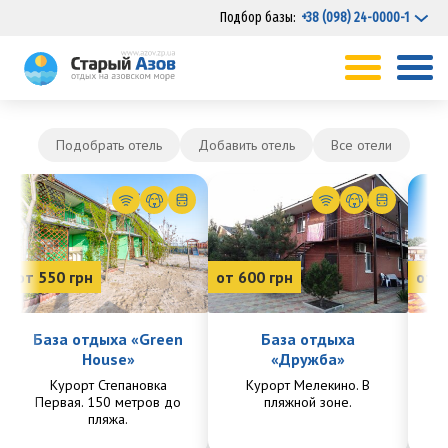
Подбор базы:
+38 (098) 24-0000-1
Подобрать отель
Добавить отель
Все отели
от 550 грн
от 600 грн
от 7
База отдыха «Green
База отдыха
House»
«Дружба»
Курорт Степановка
Курорт Мелекино. В
Ку
Первая. 150 метров до
пляжной зоне.
Пе
пляжа.