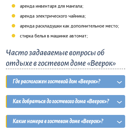
аренда инвентаря для мангала;
аренда электрического чайника;
аренда раскладушки как дополнительное место;
стирка белья в машинке автомат;
Часто задаваемые вопросы об
отдыхе в гостевом доме «Веерок»
Где расположен гостевой дом «Веерок»?
Гостевой дом «Веерок» находится в курортном
Как добраться до гостевого дома «Веерок»?
селе
Счастливцево
на
Арабатской Стрелке
.
Добраться до гостевого дома «Веерок» можно
Какие номера в гостевом доме «Веерок»?
как на
личном транспорте
, проехав мимо