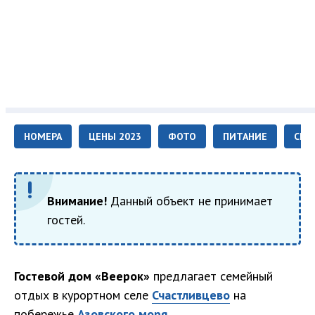
НОМЕРА
ЦЕНЫ 2023
ФОТО
ПИТАНИЕ
СЕР
Внимание!
Данный объект не принимает
гостей.
Гостевой дом «Веерок»
предлагает семейный
отдых в курортном селе
Счастливцево
на
побережье
Азовского моря
.