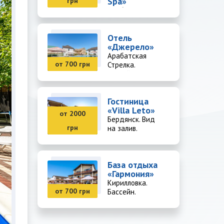
Spa»
грн
Арабатская
Стрелка. SPA-
комплекс.
Отель
«Джерело»
Арабатская
от 700 грн
Стрелка.
Бассейн.
Гостиница
«Villa Leto»
от 2000
Бердянск. Вид
грн
на залив.
База отдыха
«Гармония»
Кирилловка.
от 700 грн
Бассейн.