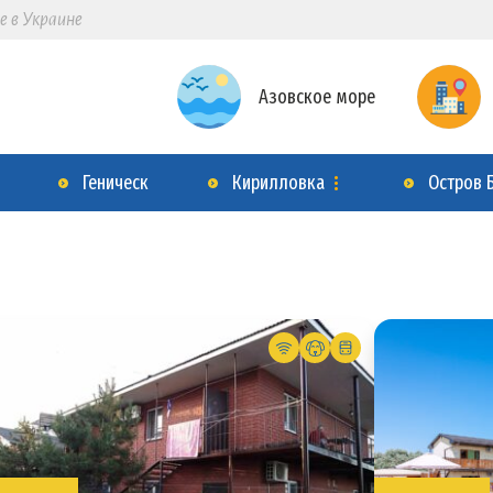
е в Украине
Азовское море
Геническ
Кирилловка
Остров 