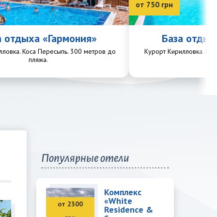
от 750 грн
а отдыха «Гармония»
База отдых
лловка. Коса Пересыпь. 300 метров до
Курорт Кирилловка. Кос
пляжа.
пл
Популярные отели
Комплекс
«White
от 2300
Residence &