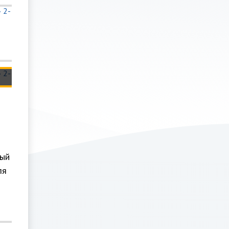
и
ный
ля