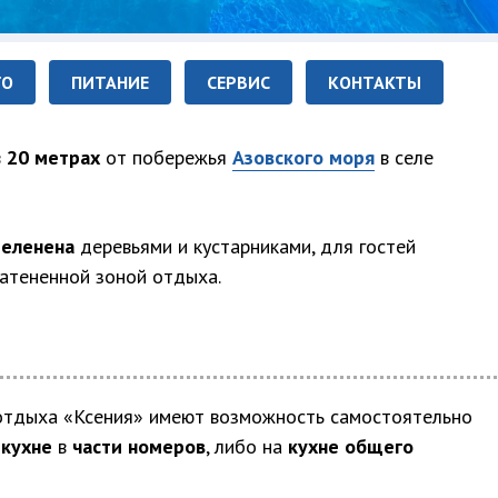
ТО
ПИТАНИЕ
СЕРВИС
КОНТАКТЫ
в
20 метрах
от побережья
Азовского моря
в селе
зеленена
деревьями и кустарниками, для гостей
атененной зоной отдыха.
тдыха «Ксения» имеют возможность самостоятельно
 кухне
в
части номеров
, либо на
кухне общего