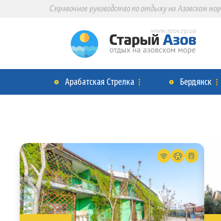
Справочное руководство по отдыху на Азовском мор
Арабатская Стрелка
Бердянск