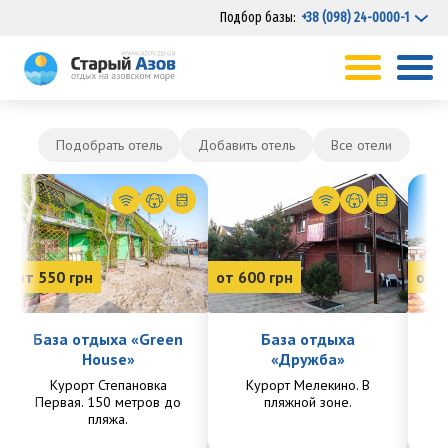
Подбор базы:
+38 (098) 24-0000-1
Подобрать отель
Добавить отель
Все отели
от 550 грн
от 600 грн
от 7
База отдыха «Green
База отдыха
House»
«Дружба»
Курорт Степановка
Курорт Мелекино. В
Ку
Первая. 150 метров до
пляжной зоне.
Пе
пляжа.